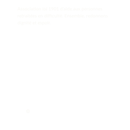
Association loi 1901 d’aide aux personnes 
retraitées en difficulté. Ensemble, redonnons 
dignité et espoir.
© 
2026 La Voix des Ancêtres — Loi de 
l’Association 1901. Tous droits réservés.